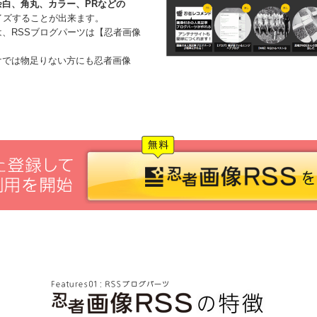
白、角丸、カラー、PRなどの
イズすることが出来ます。
、RSSブログパーツは【忍者画像
けでは物足りない方にも忍者画像