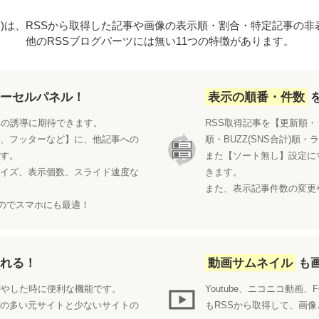
ンド)は、RSSから取得した記事や画像の表示順・割合・特定記事の
他のRSSブログパーツには無い11つの特徴があります。
ルーセルパネル！
表示の順番・件数
への誘導に期待できます。
RSS取得記事を【更新順
後、フッターなど】に、他記事への
順・
BUZZ(SNS合計)順
・
ます。
また
【ソート無し】
設定に
サイズ、表示個数、スライド速度な
きます。
また、表示記事件数の変更
のでスマホにも最適！
えれる！
動画サムネイル
も
増やした時に便利な機能です。
Youtube、ニコニコ動画
新の多い元サイトと少ないサイトの
もRSSから取得して、画