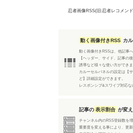
忍者画像RSS(旧:忍者レコメ
動く画像付きRSS
カ
動く画像付きRSSは、他記事
【ヘッダー、サイド、記事の
誘導など様々な使い方ができ
カルーセルパネルの設定は【
ど】詳細設定ができます。
レスポンシブ&スワイプ対応な
記事の
表示割合
が変
チャンネル内のRSS登録数を
重要度を変える事により、更